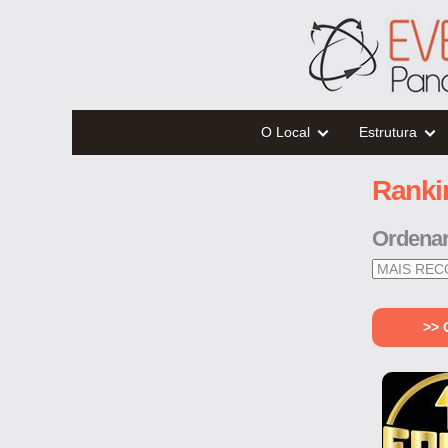
O Local
Estrutura
Ranki
Ordena
>>