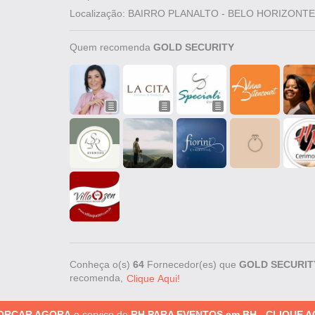
Localização: BAIRRO PLANALTO - BELO HORIZONTE
Quem recomenda
GOLD SECURITY
Conheça o(s)
64
Fornecedor(es) que
GOLD SECURIT
recomenda,
Clique Aqui!
 ORÇAR AGORA
o serviço de
RH PARA EVENTOS em BH -
CLIQUE A