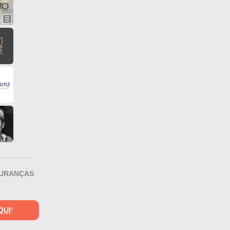
GURANÇAS
QUI
!