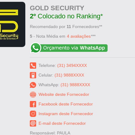
GOLD SECURITY
2º
Colocado no Ranking*
Recomendado por
11
Fornecedores**
5
- Nota Média em
***
4 avaliações
Telefone:
(31) 3494XXXX
Celular:
(31) 9888XXXX
WhatsApp:
(31) 9888XXXX
Website deste Fornecedor
Facebook deste Fornecedor
Instagram deste Fornecedor
E-mail deste Fornecedor
Responsável: PAULA