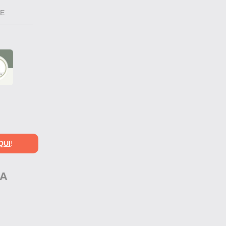
TE
QUI
!
ÇA