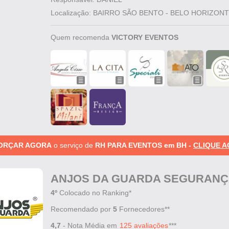
Localização: BAIRRO SÃO BENTO - BELO HORIZON
Quem recomenda
VICTORY EVENTOS
 ORÇAR AGORA
o serviço de
RH PARA EVENTOS em BH -
CLIQUE A
ANJOS DA GUARDA SEGURAN
4º
Colocado no Ranking*
Recomendado por
5
Fornecedores**
4,7
- Nota Média em
***
125 avaliações