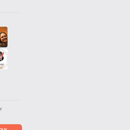
Y
QUI
!