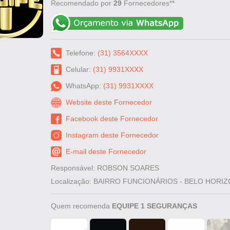
Recomendado por
29
Fornecedores**
Telefone:
(31) 3564XXXX
Celular:
(31) 9931XXXX
WhatsApp:
(31) 9931XXXX
Website deste Fornecedor
Facebook deste Fornecedor
Instagram deste Fornecedor
E-mail deste Fornecedor
Responsável: ROBSON SOARES
Localização: BAIRRO FUNCIONÁRIOS - BELO HORI
Quem recomenda
EQUIPE 1 SEGURANÇAS