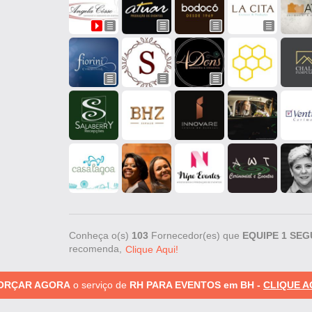
Conheça o(s)
103
Fornecedor(es) que
EQUIPE 1 SE
recomenda,
Clique Aqui!
 ORÇAR AGORA
o serviço de
RH PARA EVENTOS em BH -
CLIQUE A