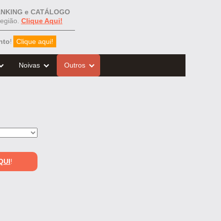
NKING e CATÁLOGO
egião.
Clique Aqui!
nto
!
Clique aqui!
Noivas
Outros
QUI
!