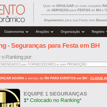
Quer se
DIVULGAR
no mais completo
RA
de
SERVIÇOS
para
FESTAS
de
BH
e R
Orçamentos
para sua Festa com
Desco
Gastronomia
Atrações
Organização
Registro
ng - Seguranças para Festa em BH
r
o Ranking por:
 ORÇAR AGORA
o serviço de
RH PARA EVENTOS em BH -
CLIQUE A
EQUIPE 1 SEGURANÇAS
1º
Colocado no Ranking*